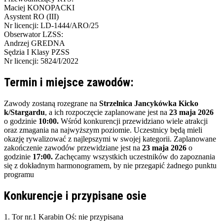
Maciej KONOPACKI
Asystent RO (III)
Nr licencji: LD-1444/ARO/25
Obserwator LZSS:
Andrzej GREDNA
Sędzia I Klasy PZSS
Nr licencji: 5824/I/2022
Termin i miejsce zawodów:
Zawody zostaną rozegrane na
Strzelnica Jancykówka Kicko
k/Stargardu
, a ich rozpoczęcie zaplanowane jest na
23 maja 2026
o godzinie
10:00.
Wśród konkurencji przewidziano wiele atrakcji
oraz zmagania na najwyższym poziomie. Uczestnicy będą mieli
okazję rywalizować z najlepszymi w swojej kategorii. Zaplanowane
zakończenie zawodów przewidziane jest na
23 maja 2026
o
godzinie
17:00.
Zachęcamy wszystkich uczestników do zapoznania
się z dokładnym harmonogramem, by nie przegapić żadnego punktu
programu
Konkurencje i przypisane osie
1. Tor nr.1 Karabin
Oś:
nie przypisana