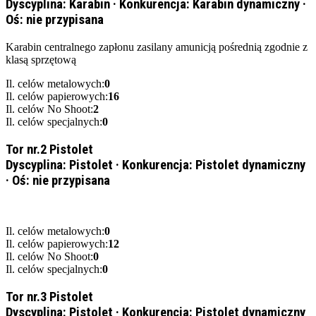
Dyscyplina:
Karabin
·
Konkurencja:
Karabin dynamiczny
·
Oś:
nie przypisana
Karabin centralnego zapłonu zasilany amunicją pośrednią zgodnie z
klasą sprzętową
Il. celów metalowych:
0
Il. celów papierowych:
16
Il. celów No Shoot:
2
Il. celów specjalnych:
0
Tor nr.2 Pistolet
Dyscyplina:
Pistolet
·
Konkurencja:
Pistolet dynamiczny
·
Oś:
nie przypisana
Il. celów metalowych:
0
Il. celów papierowych:
12
Il. celów No Shoot:
0
Il. celów specjalnych:
0
Tor nr.3 Pistolet
Dyscyplina:
Pistolet
·
Konkurencja:
Pistolet dynamiczny