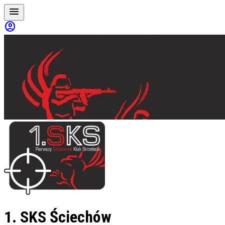
menu
account_circle
1. SKS Ściechów